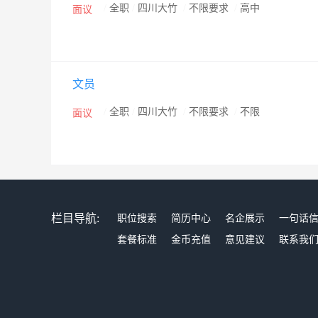
/
全职
/
四川大竹
/
不限要求
/
高中
面议
文员
/
全职
/
四川大竹
/
不限要求
/
不限
面议
栏目导航:
职位搜索
简历中心
名企展示
一句话
套餐标准
金币充值
意见建议
联系我