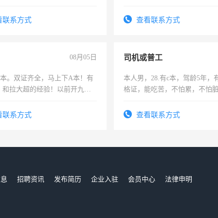
解的经验与您分享。 真诚合作，
上，枣强县以外需要有住宿，
识之士，共享未来。
电话
看联系方式
查看联系方式
08月05日
司机或普工
，B本。双证齐全，马上下A本！有
本人男，28.有c本，驾龄5年，
，和拉大超的经验！以前开九米
格证，能吃苦，不怕累，不怕
土车
实，需求稳定工作一份，保险
看联系方式
查看联系方式
信息
招聘资讯
发布简历
企业入驻
会员中心
法律申明
们