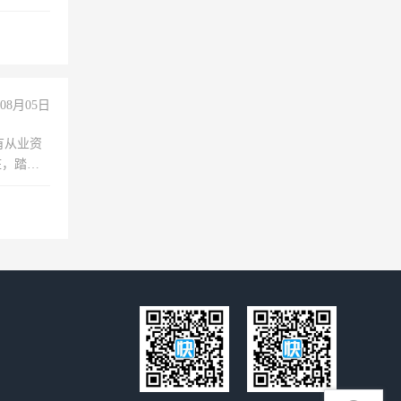
保险勿扰
08月05日
有从业资
脏，踏
不干