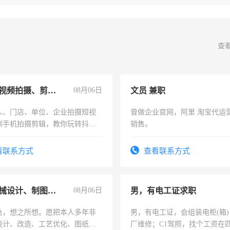
查
手机短视频拍摄、剪辑、抖音快手
08月06日
文员 兼职
人、门店、单位、企业拍摄短视
曾做企业官网，阿里 淘宝代运
训手机拍摄剪辑，教你玩转抖音
销售。
人、门店、单位、企业拍摄短视
训手机拍摄剪辑，教你玩转抖
看联系方式
查看联系方式
也可以成为拍摄达人！你也可以
摄达人！
兼职机械设计、制图、设备改造
08月06日
男，有电工证求职
急，想之所想。愿把本人多年非
男，有电工证，会组装电柜(箱
设计、改造、工艺优化、图纸制
厂维修；C1驾照，找个工资在