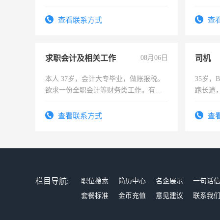
工，麻烦看到的老板加我微信聊，手机
作和分
号同微信
结识有
查看联系方式
查
求职会计及相关工作
08月06日
司机
本人 37岁，会计大专毕业，做账报税。
35岁
欲求一份全职会计等财务类工作。有会
跑长途
计证
六，渣
查看联系方式
查
栏目导航:
职位搜索
简历中心
名企展示
一句话
套餐标准
金币充值
意见建议
联系我