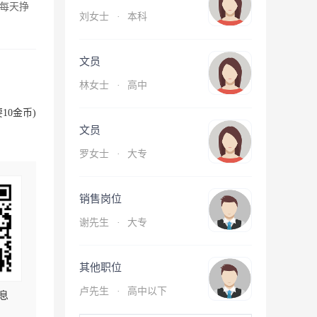
每天挣
刘女士
·
本科
文员
林女士
·
高中
10金币)
文员
罗女士
·
大专
销售岗位
谢先生
·
大专
其他职位
卢先生
·
高中以下
息