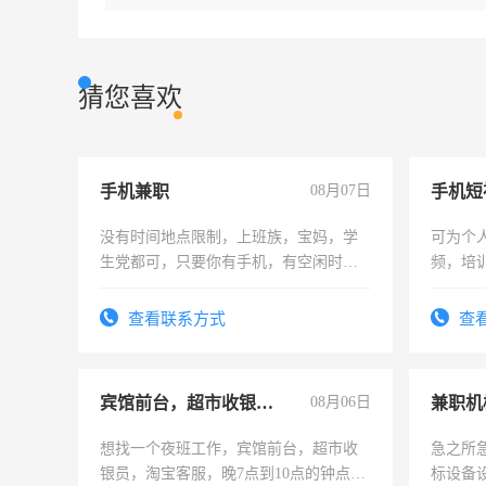
猜您喜欢
手机兼职
08月07日
没有时间地点限制，上班族，宝妈，学
可为个
生党都可，只要你有手机，有空闲时
频，培
间，一单一结，一天二三十不成问题，
可为个
勤快的四五十，每天挣零花钱没问题！
频，培
查看联系方式
查
音！你
成为拍
宾馆前台，超市收银员，淘宝客服
08月06日
想找一个夜班工作，宾馆前台，超市收
急之所
银员，淘宝客服，晚7点到10点的钟点
标设备